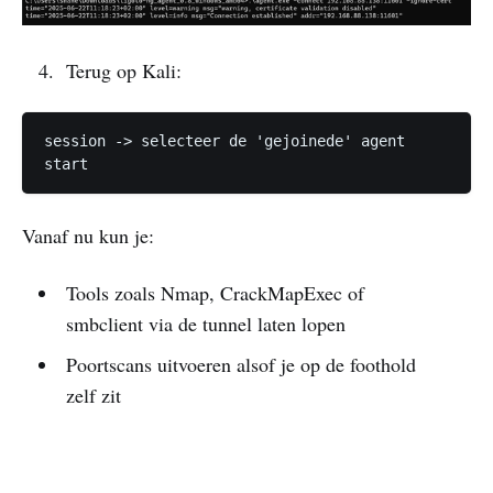
Terug op Kali:
session -> selecteer de 'gejoinede' agent

start
Vanaf nu kun je:
Tools zoals Nmap, CrackMapExec of
smbclient via de tunnel laten lopen
Poortscans uitvoeren alsof je op de foothold
zelf zit