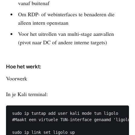
vanaf buitenaf
Om RDP- of webinterfaces te benaderen die
alleen intern openstaan
Voor het uitrollen van multi-stage aanvallen
(pivot naar DC of andere interne targets)
Hoe het werkt:
Voorwerk
In je Kali terminal:
sudo ip tuntap add user kali mode tun ligolo

#Maakt een virtuele TUN-interface genaamd 'ligolo' 
sudo ip link set ligolo up
