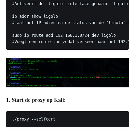
#Activeert de 'ligolo'-interface genaamd 'ligolo' a
ip addr show ligolo

#Laat het IP-adres en de status van de 'ligolo'-int
sudo ip route add 192.168.1.0/24 dev ligolo

#Voegt een route toe zodat verkeer naar het 192.168
1. Start de proxy op Kali: